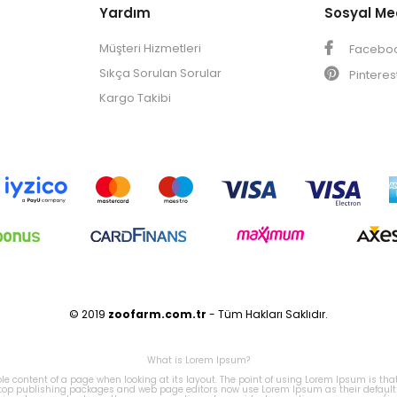
Yardım
Sosyal M
Müşteri Hizmetleri
Facebo
Sıkça Sorulan Sorular
Pinteres
Kargo Takibi
© 2019
zoofarm
.com.tr
- Tüm Hakları Saklıdır.
What is Lorem Ipsum?
able content of a page when looking at its layout. The point of using Lorem Ipsum is tha
esktop publishing packages and web page editors now use Lorem Ipsum as their default m