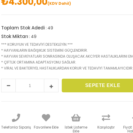
₺4.300,00
(KDV Dahil)
Toplam Stok Adedi
:
49
Stok Miktarı
:
49
*** KORUYUN VE TEDAVİYİ DESTEKLEYİN.***
* HAYVANLARIN BAĞIŞIKLIK SİSTEMİNİ GÜÇLENDİRİR.
* HAYVAN SEVKİYATLARI SONRASINDA OLUŞACAK AKCİYER HASTALIKLARINI EN
* ÇİFTLİK ORTAMINA ADAPTASYONU SAĞLAR.
* VİRAL VE BAKTERİYEL HASTALIKLARDAN KORUR VE TEDAVİYİ TAMAMLAYICIDIR
Telefonla Sipariş
Favorilere Ekle
İstek Listeme
Karşılaştır
Fiyat
Ekle
Hab