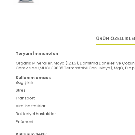
ÜRÜN ÖZELLIKLE
Toryum İmmunofen
Organik Mineraller, Maya (12.1.5), Damıtma Daneleri ve Çözün
Cerevisiae (MUCL 39885 Termostabil Canlı Maya), MgO, D.c.p.
Kullanım amacı:
Bağışıklık
Stres
Transport
Viral hastalıklar
Bakteriyel hastalıklar
Pnömoni
Kullanım Şekli: