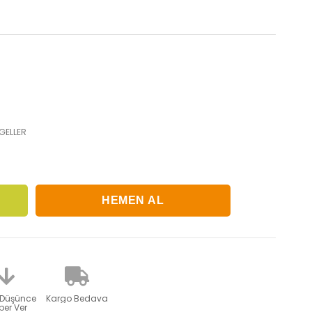
GELLER
.
 Düşünce
Kargo Bedava
er Ver