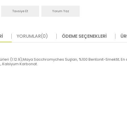
Tavsiye Et
Yorum Yaz
RI
YORUMLAR
(0)
ÖDEME SEÇENEKLERI
ÜR
ürleri (1.12.9),Maya Sacchromyches Suşları, %100 Bentonit-Smektit; E
, Kalsiyum Karbonat.