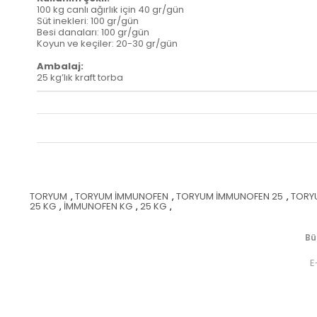
100 kg canlı ağırlık için 40 gr/gün
Süt inekleri: 100 gr/gün
Besi danaları: 100 gr/gün
Koyun ve keçiler: 20-30 gr/gün
Ambalaj:
25 kg’lık kraft torba
TORYUM
,
TORYUM İMMUNOFEN
,
TORYUM İMMUNOFEN 25
,
TORY
25 KG
,
İMMUNOFEN KG
,
25 KG
,
Bü