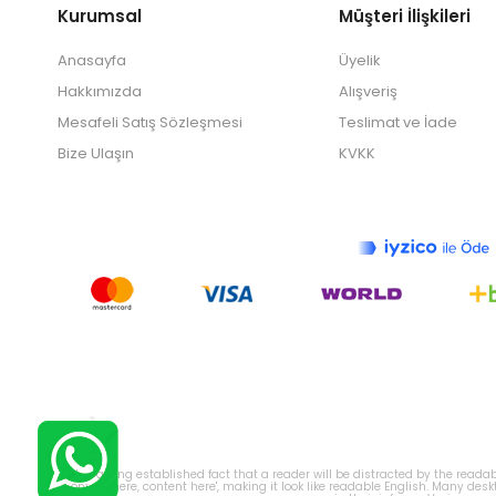
Kurumsal
Müşteri İlişkileri
Anasayfa
Üyelik
Hakkımızda
Alışveriş
Mesafeli Satış Sözleşmesi
Teslimat ve İade
Bize Ulaşın
KVKK
It is a long established fact that a reader will be distracted by the read
'Content here, content here', making it look like readable English. Many d