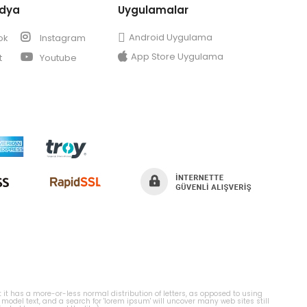
edya
Uygulamalar
Android Uygulama
ok
Instagram
App Store Uygulama
t
Youtube
t it has a more-or-less normal distribution of letters, as opposed to using
odel text, and a search for 'lorem ipsum' will uncover many web sites still