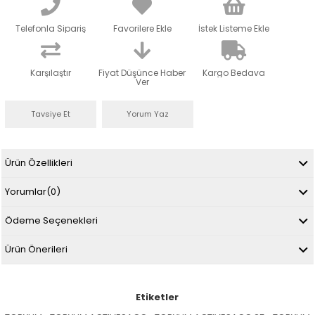
Telefonla Sipariş
Favorilere Ekle
İstek Listeme Ekle
Karşılaştır
Fiyat Düşünce Haber
Kargo Bedava
Ver
Tavsiye Et
Yorum Yaz
Ürün Özellikleri
Yorumlar
(0)
Ödeme Seçenekleri
Ürün Önerileri
Etiketler