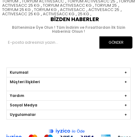
TORYUM
,
TORYUM ACTIVESACC
,
TORYUM ACTIVESACC 25
,
TORYUM
ACTIVESACC 25 KG
,
TORYUM ACTIVESACC KG
,
TORYUM 25
,
TORYUM 25 KG
,
TORYUM KG
,
ACTIVESACC
,
ACTIVESACC 25
,
ACTIVESACC 25 KG
,
ACTIVESACC KG
,
25 KG
,
BIZDEN HABERLER
Bültenimize Üye Olun ! Tüm İndirim ve Fırsatlardan İlk Sizin
Haberiniz Olsun !
GÖNDER
Kurumsal
Müşteri İlişkileri
Yardım
Sosyal Medya
Uygulamalar