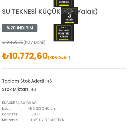
SU TEKNESİ KÜÇÜKBAŞ (Yalak)
%
20
İNDIRIM
₺13.465,75
(KDV Dahil)
₺10.772,60
(KDV Dahil)
Toplam Stok Adedi
:
46
Stok Miktarı
:
46
KÜÇÜKBAŞ SU YALAĞI
Ebat : 45 X 213 X 40 cm
Kapasite : 100 LT
Malzeme : LLDPE UV 8 POLİETİLEN