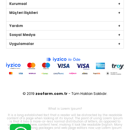
Kurumsal
Müşteri İlişkileri
Yardım
Sosyal Medya
Uygulamalar
© 2019
zoofarm
.com.tr
- Tüm Hakları Saklıdır.
What is Lorem Ipsum?
It is a long established fact that a reader will be distracted by the readable
content of a page when looking at its layout. The point of using Lorem Ipsum
is that it has a more-or-less normal distribution of letters, as opposed to
using 'Content here, content here', making it look like readable English. Many
desktop publishing packages and web page editors now use Lorem Ipsum