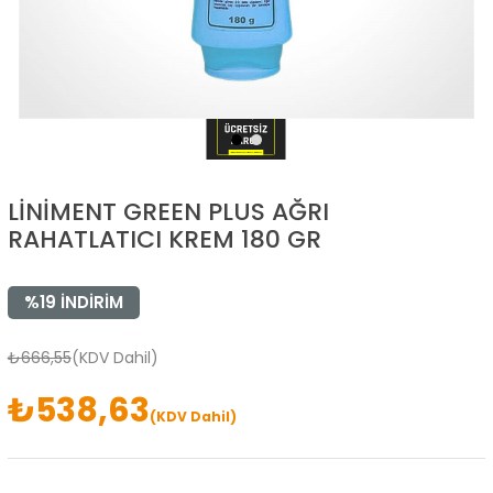
LİNİMENT GREEN PLUS AĞRI
RAHATLATICI KREM 180 GR
%
19
İNDIRIM
₺666,55
(KDV Dahil)
₺538,63
(KDV Dahil)