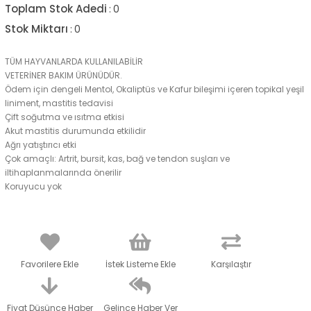
Toplam Stok Adedi
:
0
Stok Miktarı
:
0
TÜM HAYVANLARDA KULLANILABİLİR
VETERİNER BAKIM ÜRÜNÜDÜR.
Ödem için dengeli Mentol, Okaliptüs ve Kafur bileşimi içeren topikal yeşil
liniment, mastitis tedavisi
Çift soğutma ve ısıtma etkisi
Akut mastitis durumunda etkilidir
Ağrı yatıştırıcı etki
Çok amaçlı: Artrit, bursit, kas, bağ ve tendon suşları ve
iltihaplanmalarında önerilir
Koruyucu yok
Favorilere Ekle
İstek Listeme Ekle
Karşılaştır
Fiyat Düşünce Haber
Gelince Haber Ver