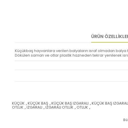
ÜRÜN ÖZELLIKLE
Küçükbaş hayvanlara verilen balyaların israf olmadan balya
Dökülen saman ve otlar plastik hazneden tekrar yenilerek isr
KÜÇÜK
,
KÜÇÜK BAŞ
,
KÜÇÜK BAŞ IZGARALI
,
KÜÇÜK BAŞ IZGARAL
OTLUK
,
IZGARALI
,
IZGARALI OTLUK
,
OTLUK
,
Bü