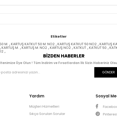
Etiketler
50 M.
,
KARTUŞ KATKUT 50 M. NO2
,
KARTUŞ KATKUT 50 NO2
,
KARTUŞ KA
,
KARTUŞ M.
,
KARTUŞ M. NO2
,
KARTUŞ NO2
,
KATKUT
,
KATKUT 50
,
KATK
O2
,
BIZDEN HABERLER
ltenimize Üye Olun ! Tüm İndirim ve Fırsatlardan İlk Sizin Haberiniz Olsu
GÖNDER
Yardım
Sosyal M
Müşteri Hizmetleri
Facebo
Sıkça Sorulan Sorular
Pinteres