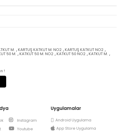
TKUT M.
,
KARTUŞ KATKUT M. NO2
,
KARTUŞ KATKUT NO2
,
UT 50 M.
,
KATKUT 50 M. NO2
,
KATKUT 50 NO2
,
KATKUT M.
,
n !
edya
Uygulamalar
Android Uygulama
ok
Instagram
App Store Uygulama
t
Youtube