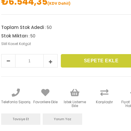
₺6.544,35
(KDV Dahil)
Toplam Stok Adedi
:
50
Stok Miktarı
:
50
SMİ Kaset Katgüt
Telefonla Sipariş
Favorilere Ekle
İstek Listeme
Karşılaştır
Fiyat
Ekle
Hab
Tavsiye Et
Yorum Yaz