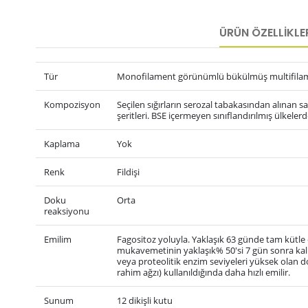
ÜRÜN ÖZELLIKLE
Tür
Monofilament görünümlü bükülmüş multifila
Kompozisyon
Seçilen sığırların serozal tabakasından alınan sa
şeritleri.
BSE içermeyen sınıflandırılmış ülkelerd
Kaplama
Yok
Renk
Fildişi
Doku
Orta
reaksiyonu
Emilim
Fagositoz yoluyla.
Yaklaşık 63 günde tam kütle 
mukavemetinin yaklaşık% 50'si 7 gün sonra kal
veya proteolitik enzim seviyeleri yüksek olan d
rahim ağzı
) kullanıldığında daha hızlı emilir.
Sunum
12 dikişli kutu