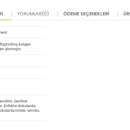
RI
YORUMLAR
(0)
ÖDEME SEÇENEKLERI
ÜR
ment
flaştırılmış kolajen
en alınmıştır.
emilimi.
Gerilme
ır.
Enfekte dokularda
okularda (mide, serviks,