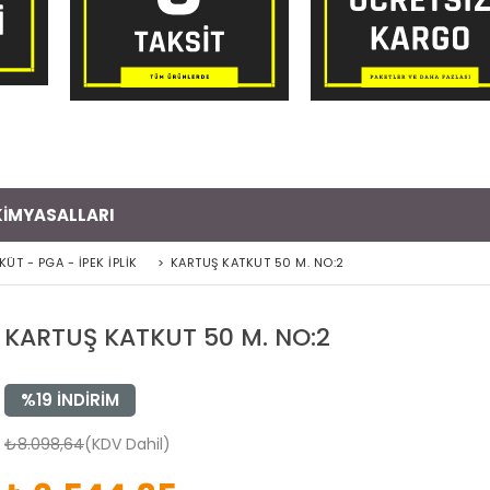
 KİMYASALLARI
KÜT - PGA - İPEK İPLİK
>
KARTUŞ KATKUT 50 M. NO:2
KARTUŞ KATKUT 50 M. NO:2
%
19
İNDIRIM
₺8.098,64
(KDV Dahil)