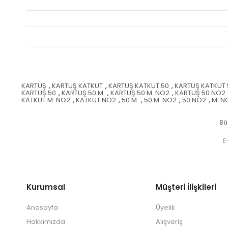
KARTUŞ
,
KARTUŞ KATKUT
,
KARTUŞ KATKUT 50
,
KARTUŞ KATKUT 
KARTUŞ 50
,
KARTUŞ 50 M.
,
KARTUŞ 50 M. NO2
,
KARTUŞ 50 NO2
KATKUT M. NO2
,
KATKUT NO2
,
50 M.
,
50 M. NO2
,
50 NO2
,
M. N
Bü
Kurumsal
Müşteri İlişkileri
Anasayfa
Üyelik
Hakkımızda
Alışveriş