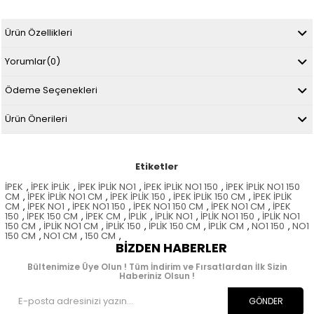
Ürün Özellikleri
Yorumlar
(0)
Ödeme Seçenekleri
Ürün Önerileri
Etiketler
İPEK
,
İPEK İPLİK
,
İPEK İPLİK NO1
,
İPEK İPLİK NO1 150
,
İPEK İPLİK NO1 150
CM
,
İPEK İPLİK NO1 CM
,
İPEK İPLİK 150
,
İPEK İPLİK 150 CM
,
İPEK İPLİK
CM
,
İPEK NO1
,
İPEK NO1 150
,
İPEK NO1 150 CM
,
İPEK NO1 CM
,
İPEK
150
,
İPEK 150 CM
,
İPEK CM
,
İPLİK
,
İPLİK NO1
,
İPLİK NO1 150
,
İPLİK NO1
150 CM
,
İPLİK NO1 CM
,
İPLİK 150
,
İPLİK 150 CM
,
İPLİK CM
,
NO1 150
,
NO1
150 CM
,
NO1 CM
,
150 CM
,
BIZDEN HABERLER
Bültenimize Üye Olun ! Tüm İndirim ve Fırsatlardan İlk Sizin
Haberiniz Olsun !
GÖNDER