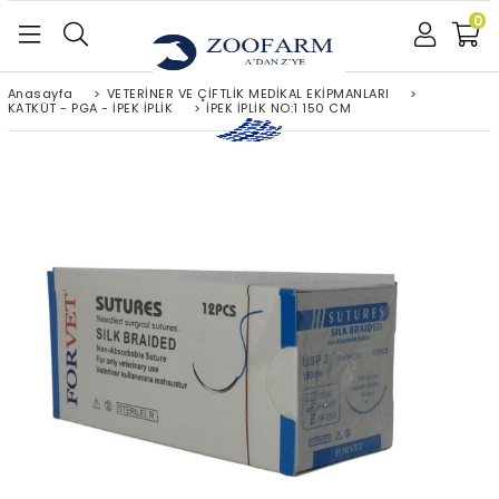
0
Anasayfa
>
VETERİNER VE ÇİFTLİK MEDİKAL EKİPMANLARI
>
KATKÜT - PGA - İPEK İPLİK
>
İPEK İPLİK NO:1 150 CM