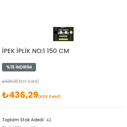
İPEK İPLİK NO:1 150 CM
%
19
İNDIRIM
₺539,91
(KDV Dahil)
₺436,29
(KDV Dahil)
Toplam Stok Adedi
:
42