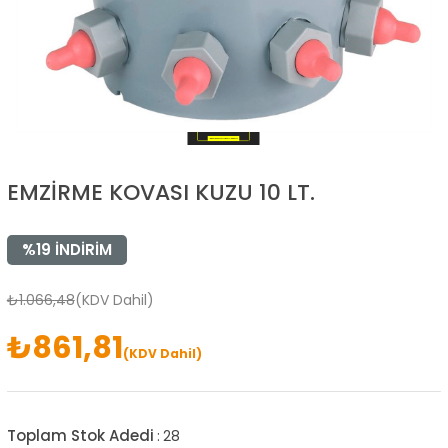
EMZİRME KOVASI KUZU 10 LT.
%
19
İNDIRIM
₺1.066,48
(KDV Dahil)
₺861,81
(KDV Dahil)
Toplam Stok Adedi
:
28