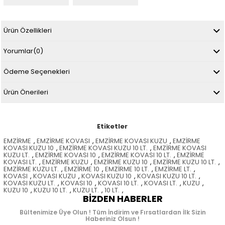
Ürün Özellikleri
Yorumlar
(0)
Ödeme Seçenekleri
Ürün Önerileri
Etiketler
EMZİRME
,
EMZİRME KOVASI
,
EMZİRME KOVASI KUZU
,
EMZİRME
KOVASI KUZU 10
,
EMZİRME KOVASI KUZU 10 LT.
,
EMZİRME KOVASI
KUZU LT.
,
EMZİRME KOVASI 10
,
EMZİRME KOVASI 10 LT.
,
EMZİRME
KOVASI LT.
,
EMZİRME KUZU
,
EMZİRME KUZU 10
,
EMZİRME KUZU 10 LT.
,
EMZİRME KUZU LT.
,
EMZİRME 10
,
EMZİRME 10 LT.
,
EMZİRME LT.
,
KOVASI
,
KOVASI KUZU
,
KOVASI KUZU 10
,
KOVASI KUZU 10 LT.
,
KOVASI KUZU LT.
,
KOVASI 10
,
KOVASI 10 LT.
,
KOVASI LT.
,
KUZU
,
KUZU 10
,
KUZU 10 LT.
,
KUZU LT.
,
10 LT.
,
BIZDEN HABERLER
Bültenimize Üye Olun ! Tüm İndirim ve Fırsatlardan İlk Sizin
Haberiniz Olsun !