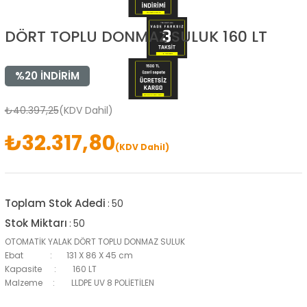
DÖRT TOPLU DONMAZ SULUK 160 LT
%
20
İNDIRIM
₺40.397,25
(KDV Dahil)
₺32.317,80
(KDV Dahil)
Toplam Stok Adedi
:
50
Stok Miktarı
:
50
OTOMATİK YALAK DÖRT TOPLU DONMAZ SULUK
Ebat : 131 X 86 X 45 cm
Kapasite : 160 LT
Malzeme : LLDPE UV 8 POLİETİLEN