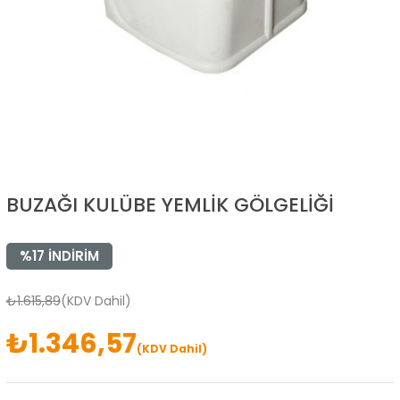
BUZAĞI KULÜBE YEMLİK GÖLGELİĞİ
%
17
İNDIRIM
₺1.615,89
(KDV Dahil)
₺1.346,57
(KDV Dahil)